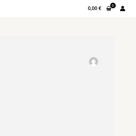
0,00
€