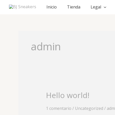
Ir
Inicio
Tienda
Legal
al
contenido
admin
Hello world!
Hello
world!
1 comentario
/
Uncategorized
/
adm