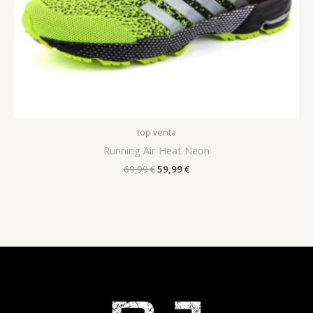
top venta
Running Air Heat Neon
69,99
€
59,99
€