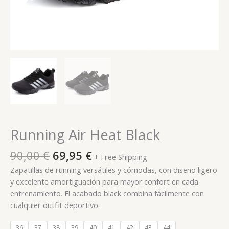
Running Air Heat Black
90,00
€
69,95
€
+ Free Shipping
Zapatillas de running versátiles y cómodas, con diseño ligero
y excelente amortiguación para mayor confort en cada
entrenamiento. El acabado black combina fácilmente con
cualquier outfit deportivo.
36
37
38
39
40
41
42
43
44